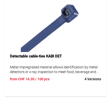
Detectable cable-ties KABI DET
Metal impregnated material allows identification by metal
detectors or x-ray inspection to meet food, beverage and
pharmaceutical safety. Excellent chemical resistance for
from
CHF
16.30
/ 100 pcs
4 Versions
food and pharmaceutical processing equipment
manufacturing applications. (acid and alkaline chemicals,
oils, lubricating stuff etc.) Installation by hand or assembly
tool.