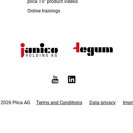
plica TV: product videos
Online trainings
 2026 Plica AG
Terms and Conditions
Data privacy
Impr