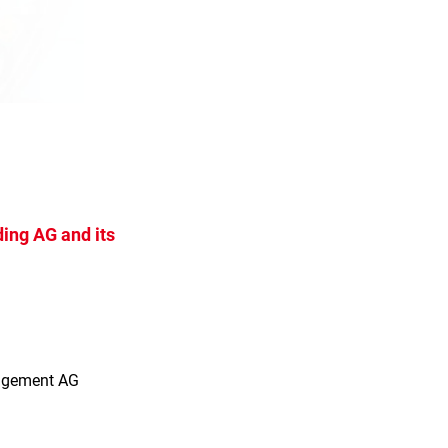
ing AG and its
s
agement AG