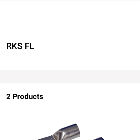
 navigation
RKS FL
2 Products