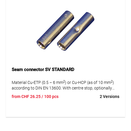
Seam connector SV STANDARD
2
2
Material Cu-ETP (0.5 – 6 mm
) or Cu-HCP (as of 10 mm
)
according to DIN EN 13600. With centre stop, optionally
without centre stop.
from
CHF
26.25
/ 100 pcs
2 Versions