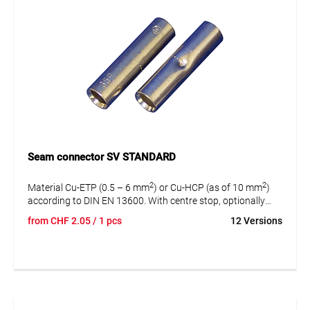
Seam connector SV STANDARD
2
2
Material Cu-ETP (0.5 – 6 mm
) or Cu-HCP (as of 10 mm
)
according to DIN EN 13600. With centre stop, optionally
without centre stop.
from
CHF
2.05
/ 1 pcs
12 Versions